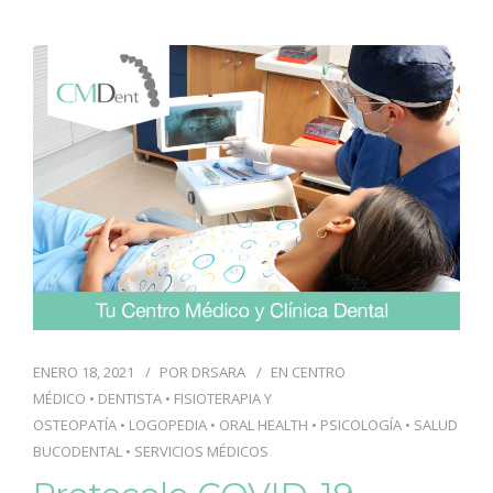
BLOG
CONTACTO
PIDE CITA
ENERO 18, 2021
POR
DRSARA
EN
CENTRO
MÉDICO
•
DENTISTA
•
FISIOTERAPIA Y
OSTEOPATÍA
•
LOGOPEDIA
•
ORAL HEALTH
•
PSICOLOGÍA
•
SALUD
BUCODENTAL
•
SERVICIOS MÉDICOS