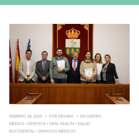
BLOG
CONTACTO
PIDE CITA
FEBRERO 28, 2020
POR
DRSARA
EN
CENTRO
MÉDICO
•
DENTISTA
•
ORAL HEALTH
•
SALUD
BUCODENTAL
•
SERVICIOS MÉDICOS